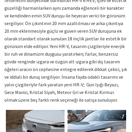
felsefesini bünyesinde barındıran HR-V e:HEV; işlev ve estetik
güzelliği harmanlarken aynı zamanda eğlenceli bir karakter
ve kendinden emin SUV duruşu ile heyecan verici bir görünüm
sergiliyor. Ön çıkıntının 20 mm azaltılması ve arka çıkıntıya
20 mm eklenmesiyle güçlü ve güven veren SUV duruşuna ek
olarak standart olarak sunulan 18 inçlik jantlar ile estetik bir
görünüm elde ediliyor. Yeni HR-V, tasarım çizgileriyle enerjik
bir ruh ve dinamizm duygusu yaratırken; farlar, benzersiz
gövde renginde ızgara ve özgün alt ızgara gibi dış tasarım
öğeleri aracın ön cephesine entegre edilerek dikkat çekici, şık
ve iddialı bir duruş sergiliyor. İnsana fayda odaklı tasarımı ve
yalın çizgileriyle fark yaratan yeni HR-V; Gün Işığı Beyazı,
Gece Mavisi, Kristal Siyah, Meteor Gri ve Kristal Kırmızı
olmak üzere beş farklı renk seçeneği ile satışa sunuluyor.