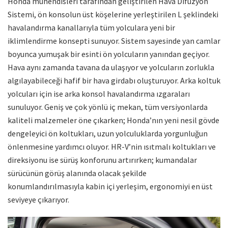
Honda mühendisleri tarafından geliştirilen Hava Difüzyon
Sistemi, ön konsolun üst köşelerine yerleştirilen L şeklindeki
havalandırma kanallarıyla tüm yolculara yeni bir
iklimlendirme konsepti sunuyor. Sistem sayesinde yan camlar
boyunca yumuşak bir esinti ön yolcuların yanından geçiyor.
Hava aynı zamanda tavana da ulaşıyor ve yolcuların zorlukla
algılayabileceği hafif bir hava girdabı oluşturuyor. Arka koltuk
yolcuları için ise arka konsol havalandırma ızgaraları
sunuluyor. Geniş ve çok yönlü iç mekan, tüm versiyonlarda
kaliteli malzemeler öne çıkarken; Honda’nın yeni nesil gövde
dengeleyici ön koltukları, uzun yolculuklarda yorgunluğun
önlenmesine yardımcı oluyor. HR-V’nin ısıtmalı koltukları ve
direksiyonu ise sürüş konforunu artırırken; kumandalar
sürücünün görüş alanında olacak şekilde
konumlandırılmasıyla kabin içi yerleşim, ergonomiyi en üst
seviyeye çıkarıyor.