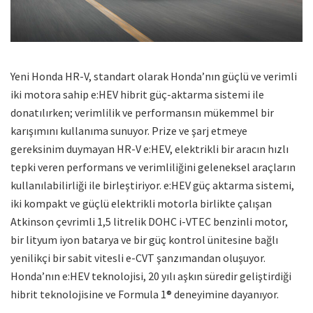
Yeni Honda HR-V, standart olarak Honda’nın güçlü ve verimli
iki motora sahip e:HEV hibrit güç-aktarma sistemi ile
donatılırken; verimlilik ve performansın mükemmel bir
karışımını kullanıma sunuyor. Prize ve şarj etmeye
gereksinim duymayan HR-V e:HEV, elektrikli bir aracın hızlı
tepki veren performans ve verimliliğini geleneksel araçların
kullanılabilirliği ile birleştiriyor. e:HEV güç aktarma sistemi,
iki kompakt ve güçlü elektrikli motorla birlikte çalışan
Atkinson çevrimli 1,5 litrelik DOHC i-VTEC benzinli motor,
bir lityum iyon batarya ve bir güç kontrol ünitesine bağlı
yenilikçi bir sabit vitesli e-CVT şanzımandan oluşuyor.
Honda’nın e:HEV teknolojisi, 20 yılı aşkın süredir geliştirdiği
hibrit teknolojisine ve Formula 1® deneyimine dayanıyor.