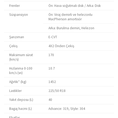
Frenler
Ön: Hava soğutmalı disk / Arka: Disk
Süspansiyon
Ön: Viraj demirli ve helezonlu
MacPherson amortisör
Arka: Burulma demiri, Helezon
Şanzıman
E-CVT
Çekiş
4X2 Önden Çekiş
Maksimum sürat
170
(km/s)
Hızlanma 0-100
10.7
km/s (sn)
Ağırlık* (kg)
1452
Lastikler
225/50 R18
Yakıt deposu (L)
40
Bagaj hacmi (L)
Advance: 319, Style: 304
Ebatlar