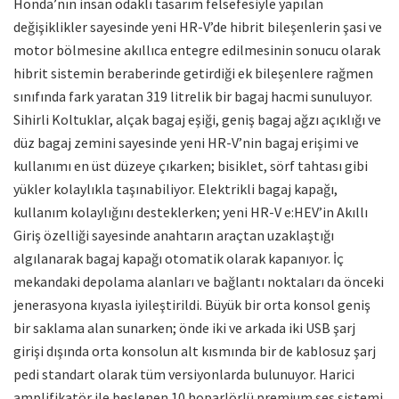
Honda’nın insan odaklı tasarım felsefesiyle yapılan
değişiklikler sayesinde yeni HR-V’de hibrit bileşenlerin şasi ve
motor bölmesine akıllıca entegre edilmesinin sonucu olarak
hibrit sistemin beraberinde getirdiği ek bileşenlere rağmen
sınıfında fark yaratan 319 litrelik bir bagaj hacmi sunuluyor.
Sihirli Koltuklar, alçak bagaj eşiği, geniş bagaj ağzı açıklığı ve
düz bagaj zemini sayesinde yeni HR-V’nin bagaj erişimi ve
kullanımı en üst düzeye çıkarken; bisiklet, sörf tahtası gibi
yükler kolaylıkla taşınabiliyor. Elektrikli bagaj kapağı,
kullanım kolaylığını desteklerken; yeni HR-V e:HEV’in Akıllı
Giriş özelliği sayesinde anahtarın araçtan uzaklaştığı
algılanarak bagaj kapağı otomatik olarak kapanıyor. İç
mekandaki depolama alanları ve bağlantı noktaları da önceki
jenerasyona kıyasla iyileştirildi. Büyük bir orta konsol geniş
bir saklama alan sunarken; önde iki ve arkada iki USB şarj
girişi dışında orta konsolun alt kısmında bir de kablosuz şarj
pedi standart olarak tüm versiyonlarda bulunuyor. Harici
amplifikatör ile beslenen 10 hoparlörlü premium ses sistemi