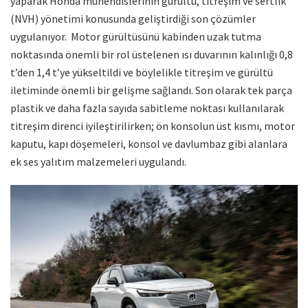
yaparak Honda mühendislerinin gürültü, titreşim ve sertlik
(NVH) yönetimi konusunda geliştirdiği son çözümler
uygulanıyor. Motor gürültüsünü kabinden uzak tutma
noktasında önemli bir rol üstelenen ısı duvarının kalınlığı 0,8
t’den 1,4 t’ye yükseltildi ve böylelikle titreşim ve gürültü
iletiminde önemli bir gelişme sağlandı. Son olarak tek parça
plastik ve daha fazla sayıda sabitleme noktası kullanılarak
titreşim direnci iyileştirilirken; ön konsolun üst kısmı, motor
kaputu, kapı döşemeleri, konsol ve davlumbaz gibi alanlara
ek ses yalıtım malzemeleri uygulandı.