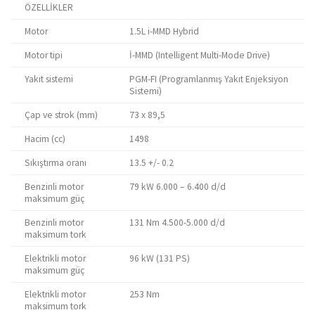
ÖZELLİKLER
Motor
1.5L i-MMD Hybrid
Motor tipi
İ-MMD (Intelligent Multi-Mode Drive)
Yakıt sistemi
PGM-FI (Programlanmış Yakıt Enjeksiyon
Sistemi)
Çap ve strok (mm)
73 x 89,5
Hacim (cc)
1498
Sıkıştırma oranı
13.5 +/- 0.2
Benzinli motor
79 kW 6.000 – 6.400 d/d
maksimum güç
Benzinli motor
131 Nm 4.500-5.000 d/d
maksimum tork
Elektrikli motor
96 kW (131 PS)
maksimum güç
Elektrikli motor
253 Nm
maksimum tork