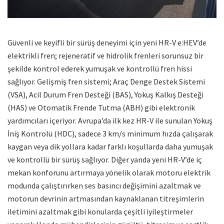
Güvenli ve keyifli bir sürüş deneyimi için yeni HR-V e:HEV’de
elektrikli fren; rejeneratif ve hidrolik frenleri sorunsuz bir
şekilde kontrol ederek yumuşak ve kontrollü fren hissi
sağlıyor. Gelişmiş fren sistemi; Araç Denge Destek Sistemi
(VSA), Acil Durum Fren Desteği (BAS), Yokuş Kalkış Desteği
(HAS) ve Otomatik Frende Tutma (ABH) gibi elektronik
yardımcıları içeriyor. Avrupa’da ilk kez HR-V ile sunulan Yokuş
İniş Kontrolü (HDC), sadece 3 km/s minimum hızda çalışarak
kaygan veya dik yollara kadar farklı koşullarda daha yumuşak
ve kontrollü bir sürüş sağlıyor. Diğer yanda yeni HR-V’de iç
mekan konforunu artırmaya yönelik olarak motoru elektrik
modunda çalıştırırken ses basıncı değişimini azaltmak ve
motorun devrinin artmasından kaynaklanan titreşimlerin
iletimini azaltmak gibi konularda çeşitli iyileştirmeler