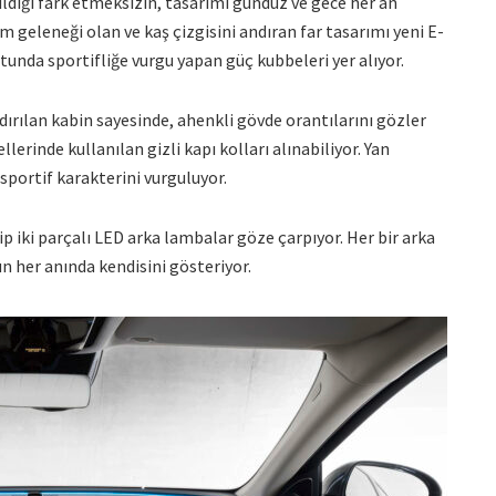
dildiği fark etmeksizin, tasarımı gündüz ve gece her an
ım geleneği olan ve kaş çizgisini andıran far tasarımı yeni E-
tunda sportifliğe vurgu yapan güç kubbeleri yer alıyor.
ılan kabin sayesinde, ahenkli gövde orantılarını gözler
rinde kullanılan gizli kapı kolları alınabiliyor. Yan
sportif karakterini vurguluyor.
p iki parçalı LED arka lambalar göze çarpıyor. Her bir arka
 her anında kendisini gösteriyor.