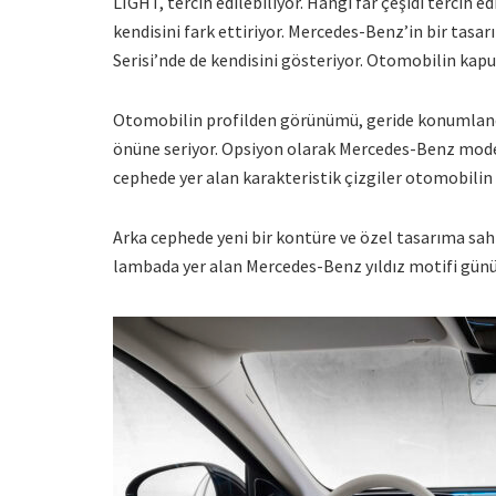
LIGHT, tercih edilebiliyor. Hangi far çeşidi tercih e
kendisini fark ettiriyor. Mercedes-Benz’in bir tasar
Serisi’nde de kendisini gösteriyor. Otomobilin kapu
Otomobilin profilden görünümü, geride konumlandır
önüne seriyor. Opsiyon olarak Mercedes-Benz modelle
cephede yer alan karakteristik çizgiler otomobilin 
Arka cephede yeni bir kontüre ve özel tasarıma sahi
lambada yer alan Mercedes-Benz yıldız motifi günün