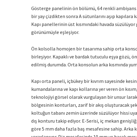
Gösterge panelinin ön bölümü, 64 renkli ambiyans ay
bir yay çizdikten sonra A sütunlarını aşıp kapılara 
Kapı panellerinin üst kısmındaki havada süzülüyor
görünümüyle eşleşiyor.
Ön kolsolla homojen bir tasarıma sahip orta konsol
birleşiyor. Kapaklı ve bardak tutuculu eşya gözü, ön
edilmiş durumda. Orta konsolun arka kısmında yumu
Kapı orta paneli, içbükey bir kıvrım sayesinde kesint
kumandalarına ve kapı kollarına yer veren ön kısım,
teknolojiyi görsel olarak vurgulayan bir unsur lara
bölgesinin konturları, zarif bir akış oluşturacak şe
koltuğun tabanı zemin üzerinde süzülüyor hissi uyand
dış konturu takip ediyor. E-Serisi, iç mekan genişli
göre 5 mm daha fazla baş mesafesine sahip. Arka k
yararlanıyor. Diz mesafesinde 10 mm ve bacak mesaf