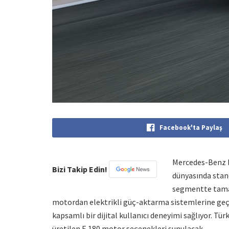
Facebook'ta Paylaş
Mercedes-Benz E-S
Bizi Takip Edin!
dünyasında stand
segmentte tamame
motordan elektrikli güç-aktarma sistemlerine geçiş
kapsamlı bir dijital kullanıcı deneyimi sağlıyor. Tür
üretilen E 180 motor seçenekleri sunulacak.