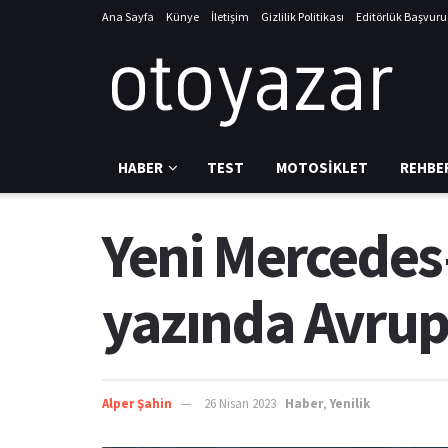
Ana Sayfa
Künye
İletişim
Gizlilik Politikası
Editörlük Başvur
HABER
TEST
MOTOSIKLET
REHBE
Yeni Mercedes-
yazında Avrup
Alper Şahin
26 Nisan 2023
Haber
,
Yenilik