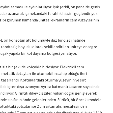
dınlatması ile aydınlatılıyor. Işık şeridi, ön panelde geniş
kadar uzanarak iç mekandaki ferahlık hissini güçlendiriyor.
 gibi görünen kumanda ünitesi ekranların cam yüzeylerinin
, ön konsolun alt bölümüyle düz bir çizgi halinde
 tarafta üç boyutlu olarak şekillendirilen üniteye entegre
şak yapıda bir kol dayama bölgesi yer alıyor.
isiz bir şekilde kolçakla birleşiyor. Elektrikli cam
 metalik detayları ile otomobilin sahip olduğu ileri
k tasarlandı. Koltuklardaki oturma yüzeyinin ve sırt
kilde içten dışa uzanıyor. Ayrıca katmanlı tasarım sayesinde
ırıyor. Girintili dikey çizgiler, yukarı doğru genişleyerek
ğinde sınıfının önde gelenlerinden. Sürücü, bir önceki modele
oltuktaki yolcular ise 2 cm artan aks mesafesinden
esinde 17 mm artışın yanında arka dirsek genişliği de 1.519