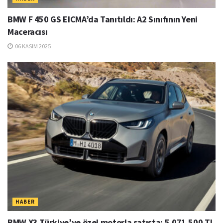
BMW F 450 GS EICMA’da Tanıtıldı: A2 Sınıfının Yeni
Maceracısı
06 KASIM 2025
HABER
BMW X3 Türkiye’ye özel motorla satışta: 5.071.500 TL