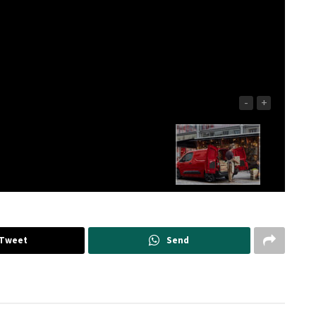
-
+
Tweet
Send