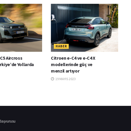
HABER
 C5 Aircross
Citroen e-C4 ve e-C4 X
rkiye’de Yollarda
modellerinde güç ve
menzil artıyor
19 MAYIS 2023
 Başvurusu