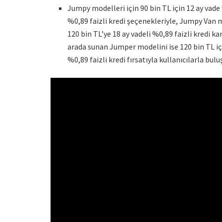
Jumpy modelleri için 90 bin TL için 12 ay vade v
%0,89 faizli kredi şeçenekleriyle, Jumpy Van mod
120 bin TL’ye 18 ay vadeli %0,89 faizli kredi 
arada sunan Jumper modelini ise 120 bin TL için
%0,89 faizli kredi fırsatıyla kullanıcılarla bulu