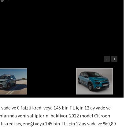
-
+
ade ve 0 faizli kredi veya 145 bin TL için 12 ay vade ve
larında yeni sahiplerini bekliyor. 2022 model Citroen
zli kredi seçeneği veya 145 bin TL için 12 ay vade ve %0,89