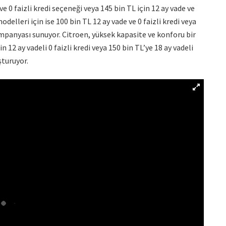
e 0 faizli kredi seçeneği veya 145 bin TL için 12 ay vade ve
elleri için ise 100 bin TL 12 ay vade ve 0 faizli kredi veya
kampanyası sunuyor. Citroen, yüksek kapasite ve konforu bir
 12 ay vadeli 0 faizli kredi veya 150 bin TL’ye 18 ay vadeli
şturuyor.