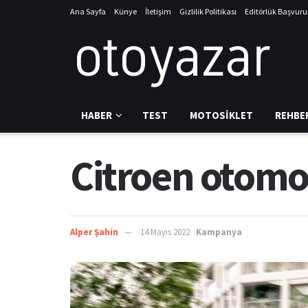
Ana Sayfa
Künye
İletişim
Gizlilik Politikası
Editörlük Başvur
HABER
TEST
MOTOSIKLET
REHBE
Citroen otomo
Alper Şahin
14 Mayıs 2022
Kampanya