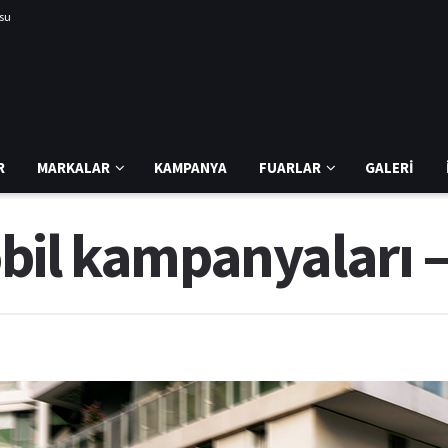
usu
R
MARKALAR
KAMPANYA
FUARLAR
GALERI
bil kampanyaları –