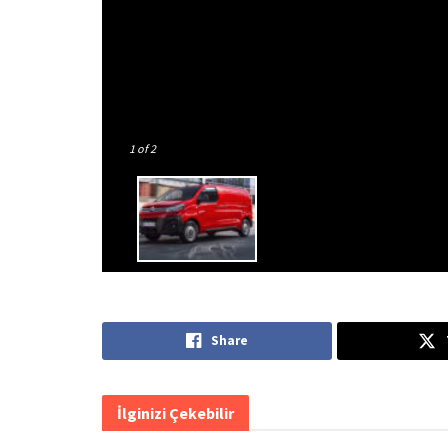
1
of 2
Share
İlginizi Çekebilir