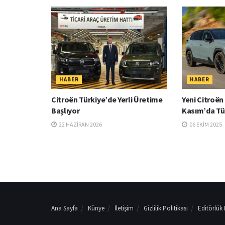
HABER
HABER
Citroën Türkiye’de Yerli Üretime
Yeni Citroën
Başlıyor
Kasım’da Tü
22 HAZIRAN 2026
06 EKIM 2025
Ana Sayfa
Künye
İletişim
Gizlilik Politikası
Editörlük