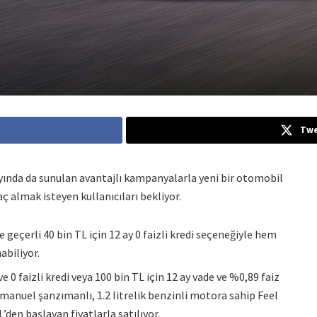
Twe
yında da sunulan avantajlı kampanyalarla yeni bir otomobil
raç almak isteyen kullanıcıları bekliyor.
eçerli 40 bin TL için 12 ay 0 faizli kredi seçeneğiyle hem
abiliyor.
e 0 faizli kredi veya 100 bin TL için 12 ay vade ve %0,89 faiz
eri manuel şanzımanlı, 1.2 litrelik benzinli motora sahip Feel
’den başlayan fiyatlarla satılıyor.