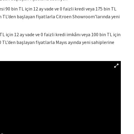
 90 bin TL için 12 ay vade ve 0 faizli kredi veya 175 bin TL
bin TL’den başlayan fiyatlarla Citroen Showroom’larında yeni
L için 12 ay vade ve 0 faizli kredi imkânı veya 100 bin TL için
0 TL’den başlayan fiyatlarla Mayıs ayında yeni sahiplerine