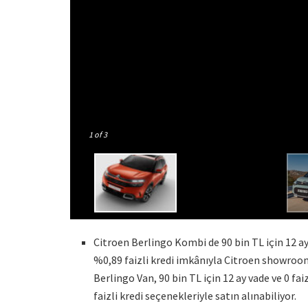
1
of 3
Citroen Berlingo Kombi de 90 bin TL için 12 ay v
%0,89 faizli kredi imkânıyla Citroen showroom
Berlingo Van, 90 bin TL için 12 ay vade ve 0 fai
faizli kredi seçenekleriyle satın alınabiliyor.