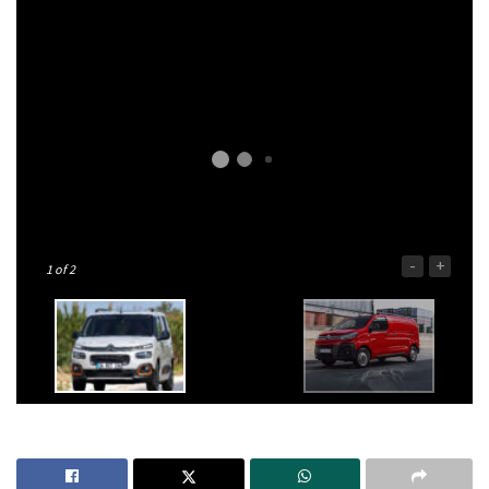
-
+
1
of 2