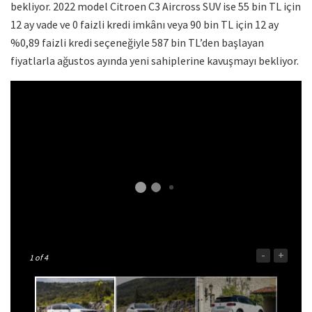
bekliyor. 2022 model Citroen C3 Aircross SUV ise 55 bin TL için
12 ay vade ve 0 faizli kredi imkânı veya 90 bin TL için 12 ay
%0,89 faizli kredi seçeneğiyle 587 bin TL’den başlayan
fiyatlarla ağustos ayında yeni sahiplerine kavuşmayı bekliyor.
-
+
1
of 4