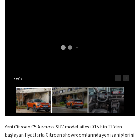
-
+
1
of 3
Yeni Citroen C5 Aircross SUV model ailesi 915 bin TL’den
başlayan fiyatlarla Citroen showroomlarında yeni sahiplerini