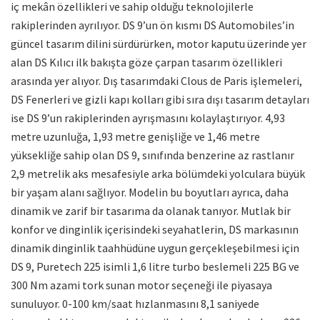
iç mekân özellikleri ve sahip olduğu teknolojilerle
rakiplerinden ayrılıyor. DS 9’un ön kısmı DS Automobiles’in
güncel tasarım dilini sürdürürken, motor kaputu üzerinde yer
alan DS Kılıcı ilk bakışta göze çarpan tasarım özellikleri
arasında yer alıyor. Dış tasarımdaki Clous de Paris işlemeleri,
DS Fenerleri ve gizli kapı kolları gibi sıra dışı tasarım detayları
ise DS 9’un rakiplerinden ayrışmasını kolaylaştırıyor. 4,93
metre uzunluğa, 1,93 metre genişliğe ve 1,46 metre
yüksekliğe sahip olan DS 9, sınıfında benzerine az rastlanır
2,9 metrelik aks mesafesiyle arka bölümdeki yolculara büyük
bir yaşam alanı sağlıyor. Modelin bu boyutları ayrıca, daha
dinamik ve zarif bir tasarıma da olanak tanıyor. Mutlak bir
konfor ve dinginlik içerisindeki seyahatlerin, DS markasının
dinamik dinginlik taahhüdüne uygun gerçekleşebilmesi için
DS 9, Puretech 225 isimli 1,6 litre turbo beslemeli 225 BG ve
300 Nm azami tork sunan motor seçeneği ile piyasaya
sunuluyor. 0-100 km/saat hızlanmasını 8,1 saniyede