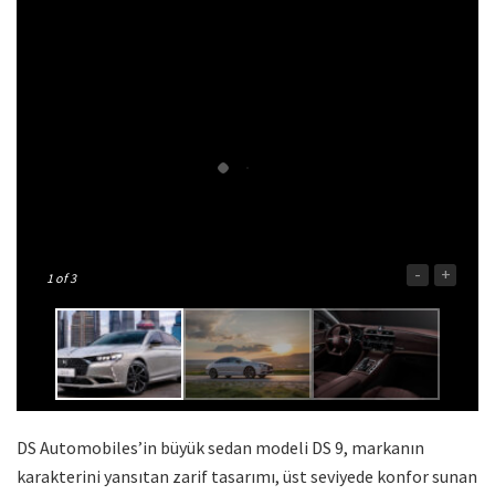
-
+
1
of 3
DS Automobiles’in büyük sedan modeli DS 9, markanın
karakterini yansıtan zarif tasarımı, üst seviyede konfor sunan