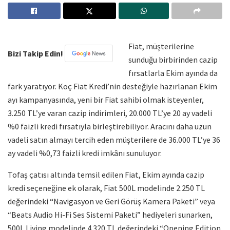
Fiat, müşterilerine
Bizi Takip Edin!
sunduğu birbirinden cazip
fırsatlarla Ekim ayında da
fark yaratıyor. Koç Fiat Kredi’nin desteğiyle hazırlanan Ekim
ayı kampanyasında, yeni bir Fiat sahibi olmak isteyenler,
3.250 TL’ye varan cazip indirimleri, 20.000 TL’ye 20 ay vadeli
%0 faizli kredi fırsatıyla birleştirebiliyor. Aracını daha uzun
vadeli satın almayı tercih eden müşterilere de 36.000 TL’ye 36
ay vadeli %0,73 faizli kredi imkânı sunuluyor.
Tofaş çatısı altında temsil edilen Fiat, Ekim ayında cazip
kredi seçeneğine ek olarak, Fiat 500L modelinde 2.250 TL
değerindeki “Navigasyon ve Geri Görüş Kamera Paketi” veya
“Beats Audio Hi-Fi Ses Sistemi Paketi” hediyeleri sunarken,
500L Living modelinde 4.320 TL değerindeki “Opening Edition