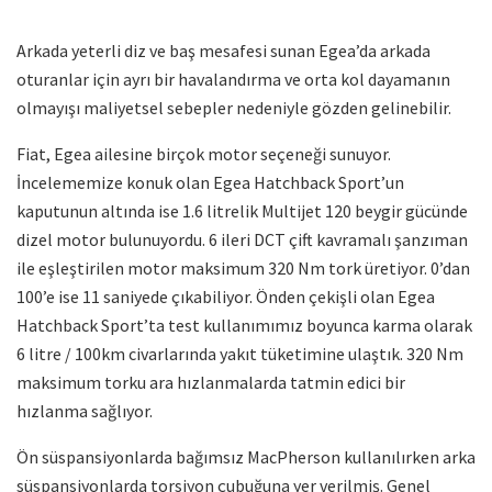
Arkada yeterli diz ve baş mesafesi sunan Egea’da arkada
oturanlar için ayrı bir havalandırma ve orta kol dayamanın
olmayışı maliyetsel sebepler nedeniyle gözden gelinebilir.
Fiat, Egea ailesine birçok motor seçeneği sunuyor.
İncelememize konuk olan Egea Hatchback Sport’un
kaputunun altında ise 1.6 litrelik Multijet 120 beygir gücünde
dizel motor bulunuyordu. 6 ileri DCT çift kavramalı şanzıman
ile eşleştirilen motor maksimum 320 Nm tork üretiyor. 0’dan
100’e ise 11 saniyede çıkabiliyor. Önden çekişli olan Egea
Hatchback Sport’ta test kullanımımız boyunca karma olarak
6 litre / 100km civarlarında yakıt tüketimine ulaştık. 320 Nm
maksimum torku ara hızlanmalarda tatmin edici bir
hızlanma sağlıyor.
Ön süspansiyonlarda bağımsız MacPherson kullanılırken arka
süspansiyonlarda torsiyon çubuğuna yer verilmiş. Genel