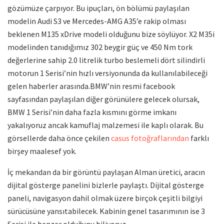
gözümüze çarpıyor. Bu ipuçları, ön bölümü paylaşılan
modelin Audi S3 ve Mercedes-AMG A35’e rakip olması
beklenen M135 xDrive modeli olduğunu bize söylüyor. X2 M35i
modelinden tanıdığımız 302 beygir güç ve 450 Nm tork
değerlerine sahip 2.0 litrelik turbo beslemeli dört silindirli
motorun 1 Serisi’nin hızlı versiyonunda da kullanılabileceği
gelen haberler arasında.BMW’nin resmi facebook
sayfasından paylaşılan diğer görünülere gelecek olursak,
BMW 1 Serisi’nin daha fazla kısmını görme imkanı
yakalıyoruz ancak kamuflaj malzemesi ile kaplı olarak. Bu
görsellerde daha önce çekilen
casus fotoğraflarından
farklı
birşey maalesef yok.
İç mekandan da bir görüntü paylaşan Alman üretici, aracın
dijital gösterge panelini bizlerle paylaştı. Dijital gösterge
paneli, navigasyon dahil olmak üzere birçok çeşitli bilgiyi
sürücüsüne yansıtabilecek. Kabinin genel tasarımının ise 3
Serisi ile benzer olduğunu biliyoruz.