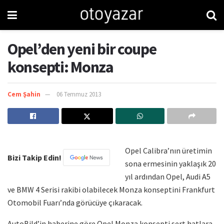
Opel’den yeni bir coupe
konsepti: Monza
Cem Şahin
06 Temmuz 2013
Opel Calibra’nın üretimin
Bizi Takip Edin!
sona ermesinin yaklaşık 20
yıl ardından Opel, Audi A5
ve BMW 4 Serisi rakibi olabilecek Monza konseptini Frankfurt
Otomobil Fuarı’nda görücüye çıkaracak.
AutoBild’in haberine göre Opel Monza konsepti sert hatlara