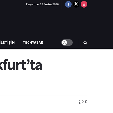
Perşembe, 6 Ağustos 2026
İLETIŞIM
TECHYAZAR
furt’ta
0