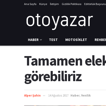
Ana Sayfa
Künye
İletişim
Gizlilik Politikası
Editörlük Başvur
HABER
TEST
MOTOSIKLET
REHBE
Tamamen elektr
görebiliriz
Alper Şahin
14 Ağustos 2017
Haber
,
Yenilik