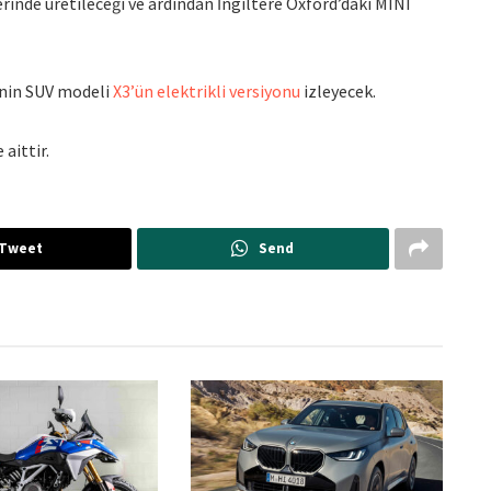
inde üretileceği ve ardından İngiltere Oxford’daki MINI
nin SUV modeli
X3’ün elektrikli versiyonu
izleyecek.
aittir.
Tweet
Send