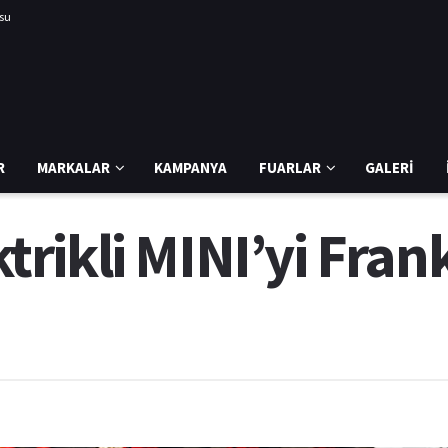
usu
R
MARKALAR
KAMPANYA
FUARLAR
GALERI
ikli MINI’yi Frank