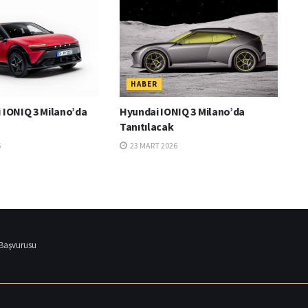
HABER
 IONIQ 3 Milano’da
Hyundai IONIQ 3 Milano’da
Tanıtılacak
6
23 MART 2026
 Başvurusu