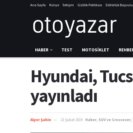
Ana Sayfa
Künye
İletişim
Gizlilik Politikası
Editörlük Başvur
HABER
TEST
MOTOSIKLET
REHBE
Hyundai, Tucso
yayınladı
Alper Şahin
21 Şubat 2019
Haber
,
SUV ve Crossover
,