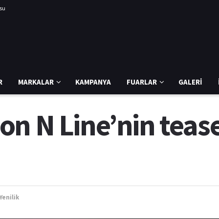
usu
R
MARKALAR
KAMPANYA
FUARLAR
GALERI
n N Line’nin tease
Yenilik