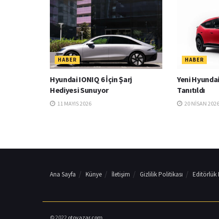
HABER
HABER
Hyundai IONIQ 6 İçin Şarj
Yeni Hyundai
Hediyesi Sunuyor
Tanıtıldı
11 MAYIS 2026
20 NISAN 202
Ana Sayfa
Künye
İletişim
Gizlilik Politikası
Editörlük
© 2022
otoyazar.com