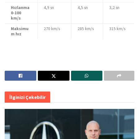
Hızlanma
4,9 sn
4,5 sn
3,2 sn
0-100
km/s
Maksimu
270 km/s
285 km/s
315 km/s
m hız
İlginizi Çekebilir