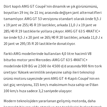
Dört kapılı AMG GT Coupé’nin dinamik ve şık görünümünü,
boyutları 19 inç ile 21 inç arasında değişen jant alternatifleri
tamamlıyor. AMG GT 53 versiyonu standart olarak önde 9,5 J
x 19 jant ve 255/45 R 19 lastikler, arkada 11,0 J x 19 jant ve
285/40 R 19 lastiklerle yollara çıkıyor. AMG GT 63 S 4MATIC+
ise önde 9,5 J x 20 jant ve 265/40 R 20 lastikler, arkada 11,0 J x
20 jant ve 295/35 R 20 lastiklerle donatılıyor.
Farklı AMG modellerinde kullanılan 4,0 litre hacimli V8
biturbo motor yeni Mercedes-AMG GT 63 S 4MATIC+
modelinde 639 BG ve 2.500 ile 4.500 d/d arasında 900 Nm tork
üretiyor. Yüksek verimlilik seviyesine sahip ileri teknoloji
ürünü motoru sayesinde yeni AMG GT 4-Kapılı Coupé’nin en
üst güç versiyonu, 315 km/s maksimum hıza sahip ve 0’dan
100 km/s hıza sadece 3,2 saniyede ulaşıyor.
Modern teknolojiden yararlanan gelişmiş motorda, daha
kompakt bir yapı elde etmek ve gaz tepkilerini hızlandırmak