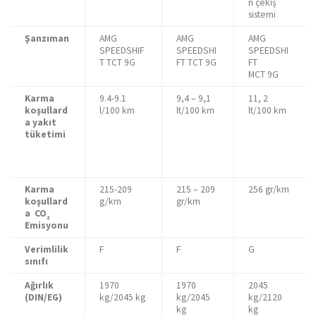
n çekiş
sistemi
Şanzıman
AMG
AMG
AMG
SPEEDSHIF
SPEEDSHI
SPEEDSHI
T TCT 9G
FT TCT 9G
FT
MCT 9G
Karma
9.4-9.1
9,4 – 9,1
11, 2
koşullard
l/100 km
lt/100 km
lt/100 km
a yakıt
tüketimi
Karma
215-209
215 – 209
256 gr/km
koşullard
g/km
gr/km
a CO
2
Emisyonu
Verimlilik
F
F
G
sınıfı
Ağırlık
1970
1970
2045
(DIN/EG)
kg/2045 kg
kg/2045
kg/2120
kg
kg