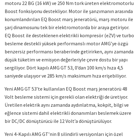
motoru 22 BG (16 kW) ve 250 Nm tork üreten elektromotorlu
Boost fonksiyonu destekliyor. Motor ile şanzımanın arasında
konumlandırılan EQ Boost marş jeneratörü, marş motoru ile
şarj dinamosunu tek bir elektromotorda bir araya getiriyor.
EQ Boost ile desteklenen elektrikli kompresör (eZV) ve turbo
besleme destekli yüksek performanslı motor AMG’ye özgü
benzersiz performansı beraberinde getirirken, aynı zamanda
düşük tüketim ve emisyon değerleriyle çevre dostu bir yapı
sergiliyor. Dört kapılı AMG GT 53, 0’dan 100 km/s hıza 4,5
saniyede ulaşıyor ve 285 km/s maksimum hıza erişebiliyor.
Yeni AMG GT 53’te kullanılan EQ Boost marş jeneratörü 48
Volt besleme sistemi için gerekli olan elektriği de üretiyor.
Üretilen elektrik aynı zamanda aydınlatma, kokpit, bilgi ve
eğlence sistemi dahil elektrikli donanımları beslemek üzere
bir DC/DC dönüştürücü ile 12 Volt’a dönüştürülüyor.
Yeni 4-Kapılı AMG GT’nin 8 silindirli versiyonları için özel