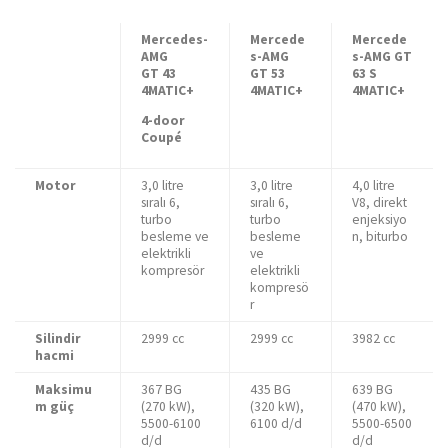
Mercedes-
Mercede
Mercede
AMG
s-AMG
s-AMG GT
GT 43
GT 53
63 S
4MATIC+
4MATIC+
4MATIC+
4-door
Coupé
Motor
3,0 litre
3,0 litre
4,0 litre
sıralı 6,
sıralı 6,
V8, direkt
turbo
turbo
enjeksiyo
besleme ve
besleme
n, biturbo
elektrikli
ve
kompresör
elektrikli
kompresö
r
Silindir
2999 cc
2999 cc
3982 cc
hacmi
Maksimu
367 BG
435 BG
639 BG
m güç
(270 kW),
(320 kW),
(470 kW),
5500-6100
6100 d/d
5500-6500
d/d
d/d