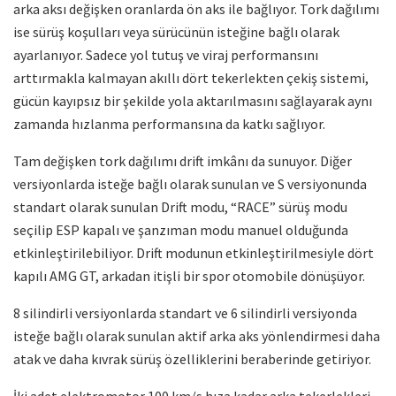
arka aksı değişken oranlarda ön aks ile bağlıyor. Tork dağılımı
ise sürüş koşulları veya sürücünün isteğine bağlı olarak
ayarlanıyor. Sadece yol tutuş ve viraj performansını
arttırmakla kalmayan akıllı dört tekerlekten çekiş sistemi,
gücün kayıpsız bir şekilde yola aktarılmasını sağlayarak aynı
zamanda hızlanma performansına da katkı sağlıyor.
Tam değişken tork dağılımı drift imkânı da sunuyor. Diğer
versiyonlarda isteğe bağlı olarak sunulan ve S versiyonunda
standart olarak sunulan Drift modu, “RACE” sürüş modu
seçilip ESP kapalı ve şanzıman modu manuel olduğunda
etkinleştirilebiliyor. Drift modunun etkinleştirilmesiyle dört
kapılı AMG GT, arkadan itişli bir spor otomobile dönüşüyor.
8 silindirli versiyonlarda standart ve 6 silindirli versiyonda
isteğe bağlı olarak sunulan aktif arka aks yönlendirmesi daha
atak ve daha kıvrak sürüş özelliklerini beraberinde getiriyor.
İki adet elektromotor 100 km/s hıza kadar arka tekerlekleri