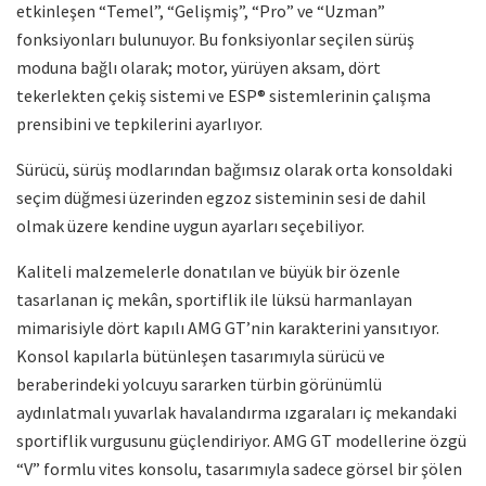
etkinleşen “Temel”, “Gelişmiş”, “Pro” ve “Uzman”
fonksiyonları bulunuyor. Bu fonksiyonlar seçilen sürüş
moduna bağlı olarak; motor, yürüyen aksam, dört
tekerlekten çekiş sistemi ve ESP® sistemlerinin çalışma
prensibini ve tepkilerini ayarlıyor.
Sürücü, sürüş modlarından bağımsız olarak orta konsoldaki
seçim düğmesi üzerinden egzoz sisteminin sesi de dahil
olmak üzere kendine uygun ayarları seçebiliyor.
Kaliteli malzemelerle donatılan ve büyük bir özenle
tasarlanan iç mekân, sportiflik ile lüksü harmanlayan
mimarisiyle dört kapılı AMG GT’nin karakterini yansıtıyor.
Konsol kapılarla bütünleşen tasarımıyla sürücü ve
beraberindeki yolcuyu sararken türbin görünümlü
aydınlatmalı yuvarlak havalandırma ızgaraları iç mekandaki
sportiflik vurgusunu güçlendiriyor. AMG GT modellerine özgü
“V” formlu vites konsolu, tasarımıyla sadece görsel bir şölen