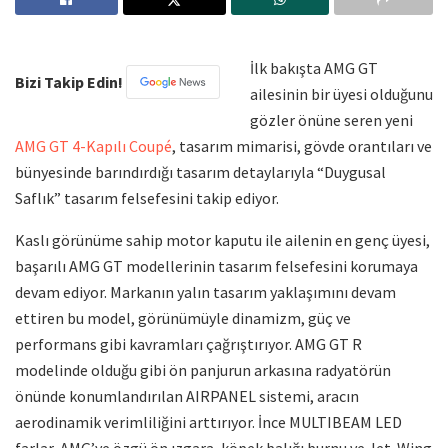
İlk bakışta AMG GT
Bizi Takip Edin!
ailesinin bir üyesi olduğunu
gözler önüne seren yeni
AMG GT 4-Kapılı Coupé
, tasarım mimarisi, gövde orantıları ve
bünyesinde barındırdığı tasarım detaylarıyla “Duygusal
Saflık” tasarım felsefesini takip ediyor.
Kaslı görünüme sahip motor kaputu ile ailenin en genç üyesi,
başarılı AMG GT modellerinin tasarım felsefesini korumaya
devam ediyor. Markanın yalın tasarım yaklaşımını devam
ettiren bu model, görünümüyle dinamizm, güç ve
performans gibi kavramları çağrıştırıyor. AMG GT R
modelinde olduğu gibi ön panjurun arkasına radyatörün
önünde konumlandırılan AIRPANEL sistemi, aracın
aerodinamik verimliliğini arttırıyor. İnce MULTIBEAM LED
farlar, AMG’ye özgü ön ızgara, köpek balığı burnu ve Jet-Wing