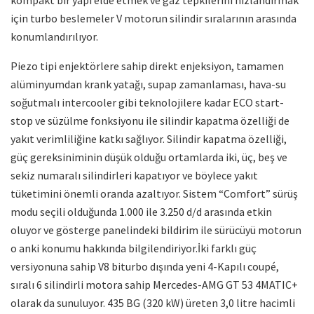
için turbo beslemeler V motorun silindir sıralarının arasında
konumlandırılıyor.
Piezo tipi enjektörlere sahip direkt enjeksiyon, tamamen
alüminyumdan krank yatağı, supap zamanlaması, hava-su
soğutmalı intercooler gibi teknolojilere kadar ECO start-
stop ve süzülme fonksiyonu ile silindir kapatma özelliği de
yakıt verimliliğine katkı sağlıyor. Silindir kapatma özelliği,
güç gereksiniminin düşük olduğu ortamlarda iki, üç, beş ve
sekiz numaralı silindirleri kapatıyor ve böylece yakıt
tüketimini önemli oranda azaltıyor. Sistem “Comfort” sürüş
modu seçili olduğunda 1.000 ile 3.250 d/d arasında etkin
oluyor ve gösterge panelindeki bildirim ile sürücüyü motorun
o anki konumu hakkında bilgilendiriyor.İki farklı güç
versiyonuna sahip V8 biturbo dışında yeni 4-Kapılı coupé,
sıralı 6 silindirli motora sahip Mercedes-AMG GT 53 4MATIC+
olarak da sunuluyor. 435 BG (320 kW) üreten 3,0 litre hacimli