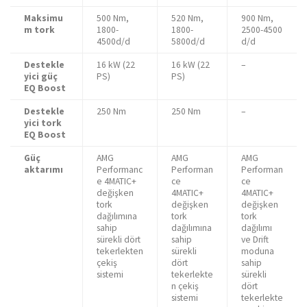
Maksimu
500 Nm,
520 Nm,
900 Nm,
m tork
1800-
1800-
2500-4500
4500d/d
5800d/d
d/d
Destekle
16 kW (22
16 kW (22
–
yici güç
PS)
PS)
EQ Boost
Destekle
250 Nm
250 Nm
–
yici tork
EQ Boost
Güç
AMG
AMG
AMG
aktarımı
Performanc
Performan
Performan
e 4MATIC+
ce
ce
değişken
4MATIC+
4MATIC+
tork
değişken
değişken
dağılımına
tork
tork
sahip
dağılımına
dağılımı
sürekli dört
sahip
ve Drift
tekerlekten
sürekli
moduna
çekiş
dört
sahip
sistemi
tekerlekte
sürekli
n çekiş
dört
sistemi
tekerlekte