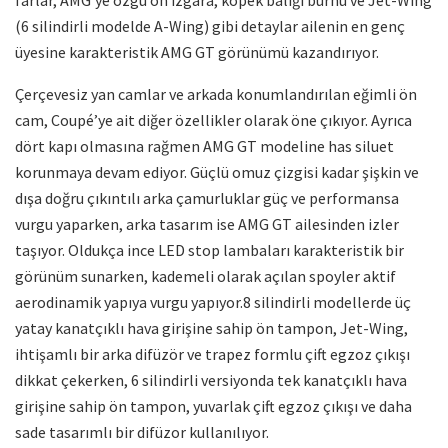
(6 silindirli modelde A-Wing) gibi detaylar ailenin en genç
üyesine karakteristik AMG GT görünümü kazandırıyor.
Çerçevesiz yan camlar ve arkada konumlandırılan eğimli ön
cam, Coupé’ye ait diğer özellikler olarak öne çıkıyor. Ayrıca
dört kapı olmasına rağmen AMG GT modeline has siluet
korunmaya devam ediyor. Güçlü omuz çizgisi kadar şişkin ve
dışa doğru çıkıntılı arka çamurluklar güç ve performansa
vurgu yaparken, arka tasarım ise AMG GT ailesinden izler
taşıyor. Oldukça ince LED stop lambaları karakteristik bir
görünüm sunarken, kademeli olarak açılan spoyler aktif
aerodinamik yapıya vurgu yapıyor.8 silindirli modellerde üç
yatay kanatçıklı hava girişine sahip ön tampon, Jet-Wing,
ihtişamlı bir arka difüzör ve trapez formlu çift egzoz çıkışı
dikkat çekerken, 6 silindirli versiyonda tek kanatçıklı hava
girişine sahip ön tampon, yuvarlak çift egzoz çıkışı ve daha
sade tasarımlı bir difüzor kullanılıyor.