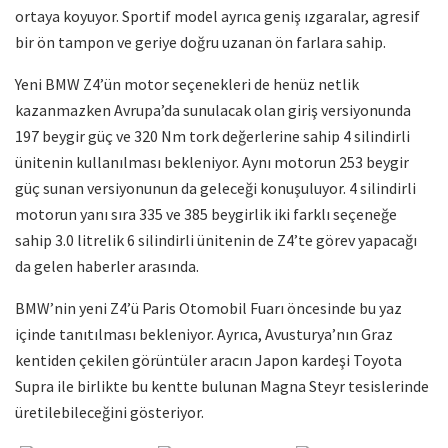
ortaya koyuyor. Sportif model ayrıca geniş ızgaralar, agresif
bir ön tampon ve geriye doğru uzanan ön farlara sahip.
Yeni BMW Z4’ün motor seçenekleri de henüz netlik
kazanmazken Avrupa’da sunulacak olan giriş versiyonunda
197 beygir güç ve 320 Nm tork değerlerine sahip 4 silindirli
ünitenin kullanılması bekleniyor. Aynı motorun 253 beygir
güç sunan versiyonunun da geleceği konuşuluyor. 4 silindirli
motorun yanı sıra 335 ve 385 beygirlik iki farklı seçeneğe
sahip 3.0 litrelik 6 silindirli ünitenin de Z4’te görev yapacağı
da gelen haberler arasında.
BMW’nin yeni Z4’ü Paris Otomobil Fuarı öncesinde bu yaz
içinde tanıtılması bekleniyor. Ayrıca, Avusturya’nın Graz
kentiden çekilen görüntüler aracın Japon kardeşi Toyota
Supra ile birlikte bu kentte bulunan Magna Steyr tesislerinde
üretilebileceğini gösteriyor.